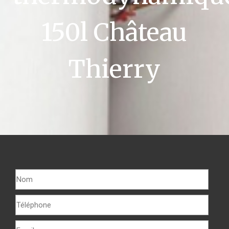
150l Château
Thierry