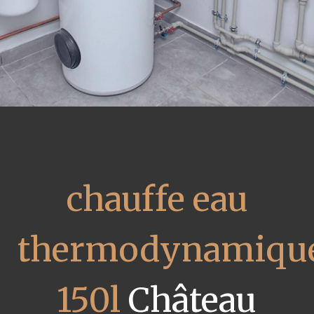
chauffe eau
thermodynamiqu
150l
Château