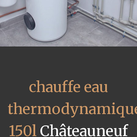
chauffe eau
thermodynamiqu
150l
Châteauneuf