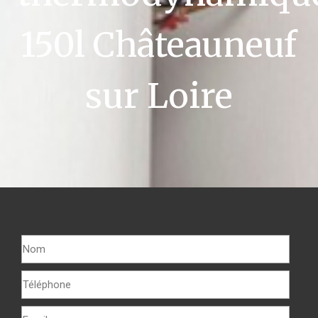
150l Châteauneuf
sur Loire