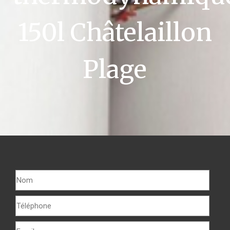
150l Châtelaillon
Plage