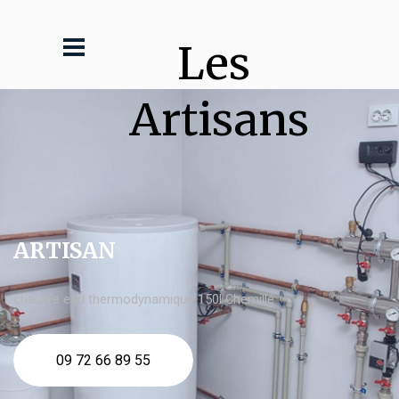
Les 
Artisans
ARTISAN
chauffe eau thermodynamique 150l Chemillé
09 72 66 89 55