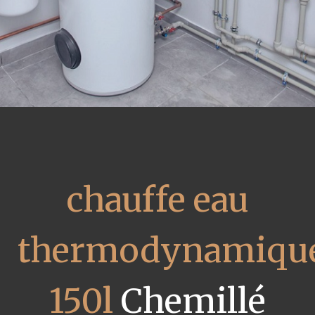
chauffe eau
thermodynamiqu
150l
Chemillé