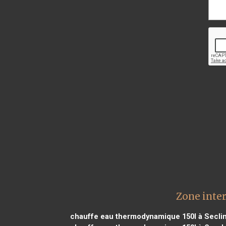
Zone inte
chauffe eau thermodynamique 150l à Secli