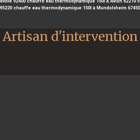
evoie 92400
chauffe eau thermodynamique 150l à Avion 62210
c
95220
chauffe eau thermodynamique 150l à Mundolsheim 6745
Artisan d'intervention