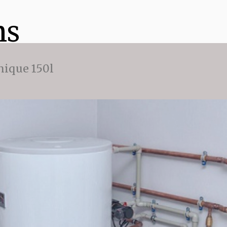
ns
ique 150l