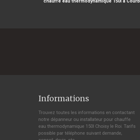
chauffe eau thermodynamique 150l à Courb
Informations
Trouvez toutes les informations en contactant
notre dépanneur ou installateur pour chauffe
eau thermodynamique 150l Choisy le Roi. Tarifs
possible par téléphone suivant demande,
conseil, devis, etc.