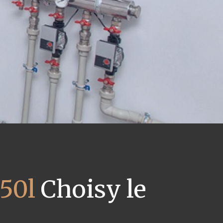
50l
Choisy le