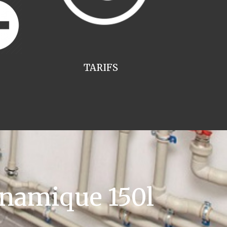
TARIFS
namique 150l