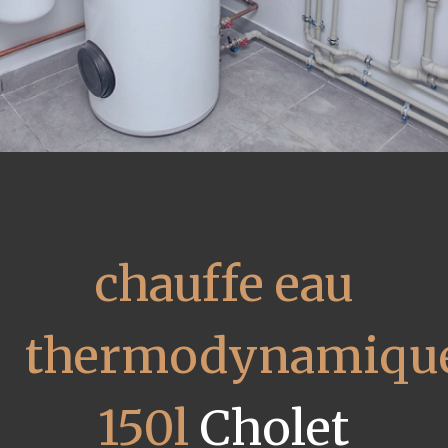
chauffe eau
thermodynamiqu
150l
Cholet