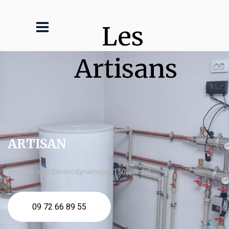
Les 
Artisans
ARTISAN
chauffe eau thermodynamique 150l Cholet
09 72 66 89 55