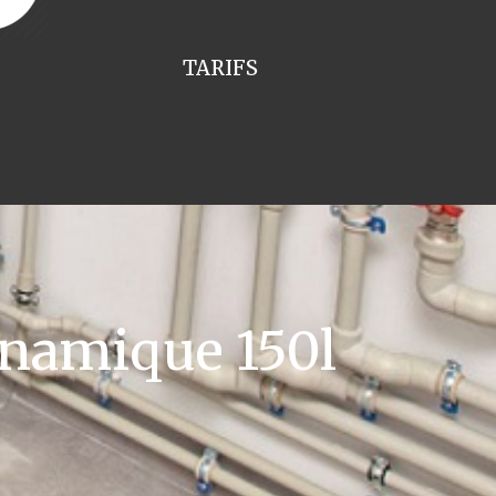
TARIFS
namique 150l