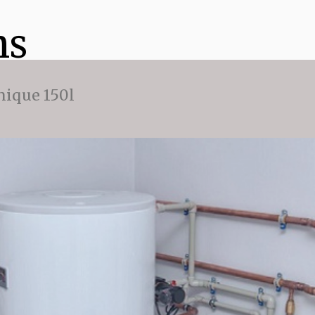
ns
ique 150l