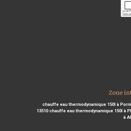
Zone in
chauffe eau thermodynamique 150l à Porn
13510
chauffe eau thermodynamique 150l à Pl
à A