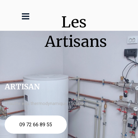
Les 
Artisans
ARTISAN
chauffe eau thermodynamique 150l Cucq
09 72 66 89 55