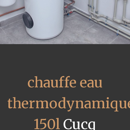
chauffe eau
thermodynamiqu
150l
Cucq