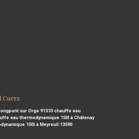
l Cuers
Longpont sur Orge 91310
chauffe eau
ffe eau thermodynamique 150l à Châtenay
dynamique 150l à Meyreuil 13590