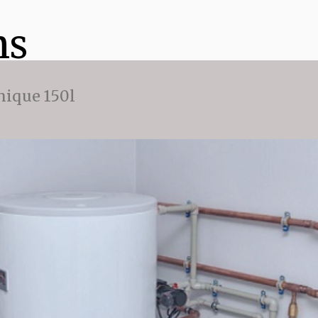
ns
ique 150l