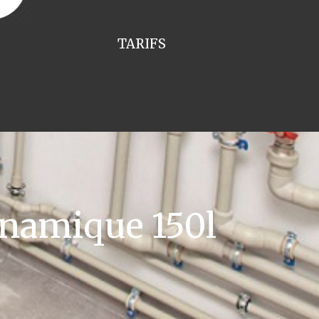
TARIFS
namique 150l