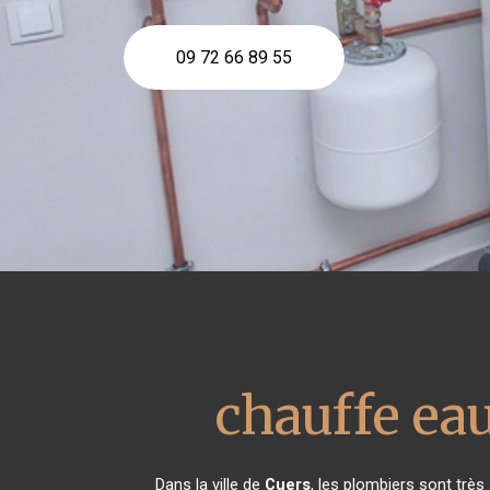
09 72 66 89 55
chauffe e
Dans la ville de
Cuers
, les plombiers sont trè