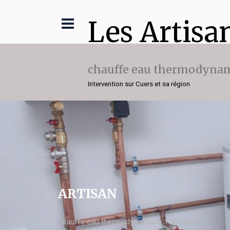
Les Artisa
chauffe eau thermodynam
Intervention sur Cuers et sa région
ARTISAN
chauffe eau thermodynamique 150l Cuers