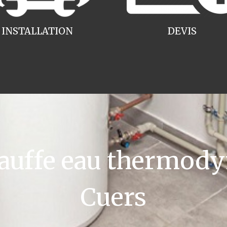
INSTALLATION
DEVIS
uffe eau thermody
Cuers