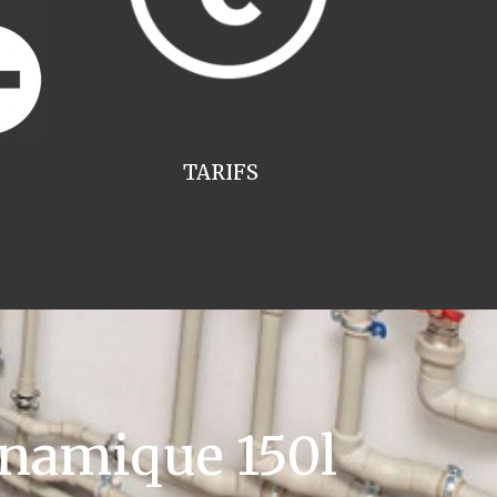
TARIFS
namique 150l