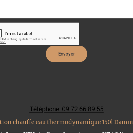
Téléphone: 09 72 66 89 55
tion chauffe eau thermodynamique 150l Damm