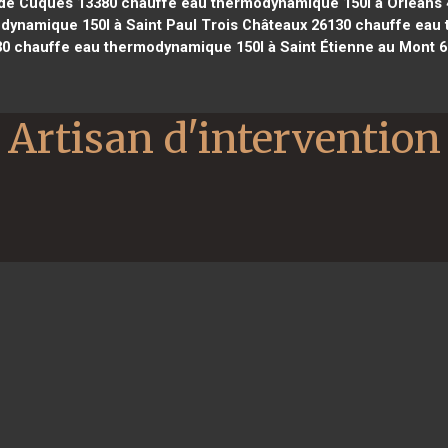
 de Cuques 13380
chauffe eau thermodynamique 150l à Orléans 
ynamique 150l à Saint Paul Trois Châteaux 26130
chauffe eau 
30
chauffe eau thermodynamique 150l à Saint Étienne au Mont 
Artisan d'intervention