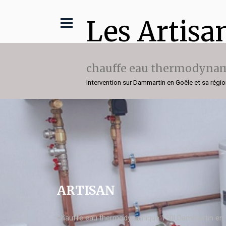
Les Artisa
chauffe eau thermodynam
Intervention sur Dammartin en Goële et sa régi
ARTISAN
chauffe eau thermodynamique 150l Dammartin en