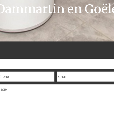
Dammartin en Goël