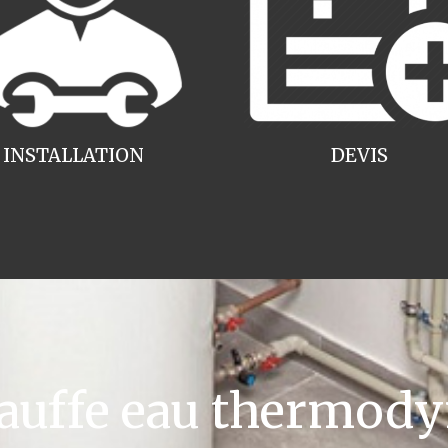
INSTALLATION
DEVIS
uffe eau thermody