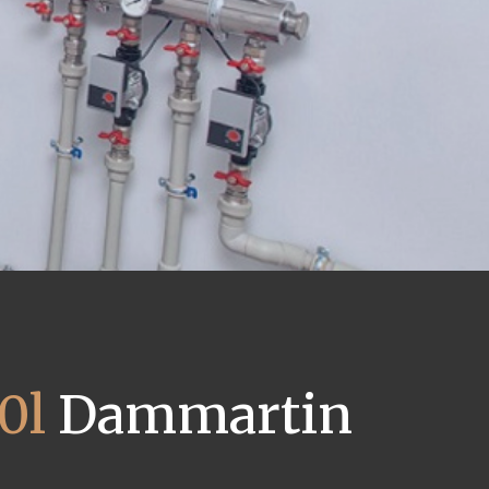
0l
Dammartin