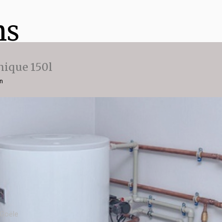
ns
ique 150l
on
 Goële