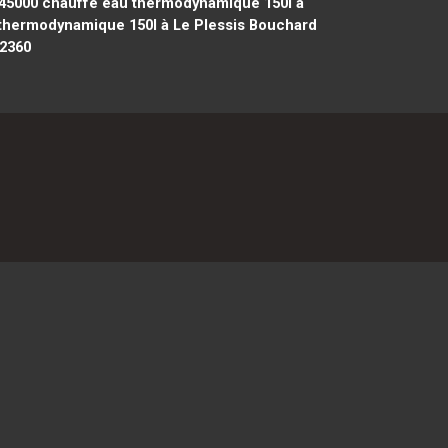
45000
chauffe eau thermodynamique 150l à
thermodynamique 150l à Le Plessis Bouchard
62360