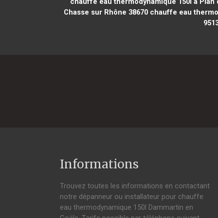
chauffe eau thermodynamique 150l à Plan
Chasse sur Rhône 38670
chauffe eau thermod
951
Informations
Trouvez toutes les informations en contactant
notre dépanneur ou installateur pour chauffe
eau thermodynamique 150l Dammartin en
Goële. Tarifs possible par téléphone suivant