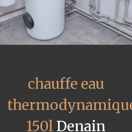
chauffe eau
thermodynamiqu
150l
Denain