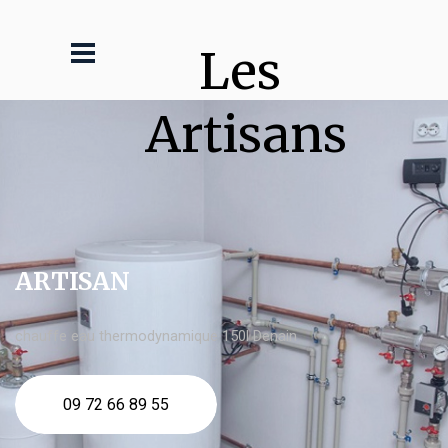
Les 
Artisans
ARTISAN
chauffe eau thermodynamique 150l Denain
09 72 66 89 55