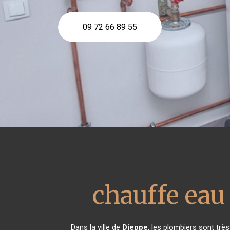
09 72 66 89 55
chauffe ea
Dans la ville de
Dieppe
, les plombiers sont trè