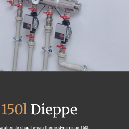
150l
Dieppe
 réparation de chauffe-eau thermodynamique 150L