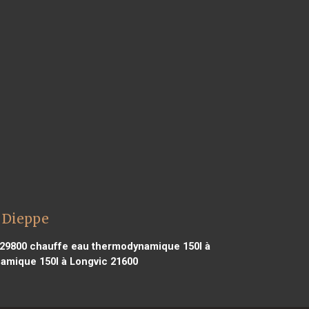
 Dieppe
29800
chauffe eau thermodynamique 150l à
mique 150l à Longvic 21600