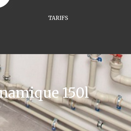
TARIFS
namique 150l