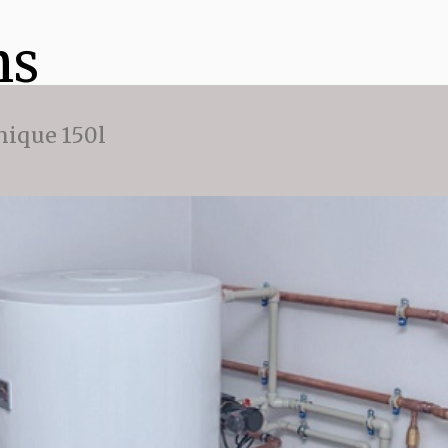
ns
ique 150l