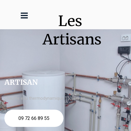
Les 
Artisans
ARTISAN
chauffe eau thermodynamique 150l Divion
09 72 66 89 55