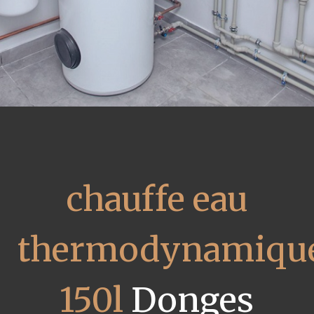
chauffe eau
thermodynamiqu
150l
Donges