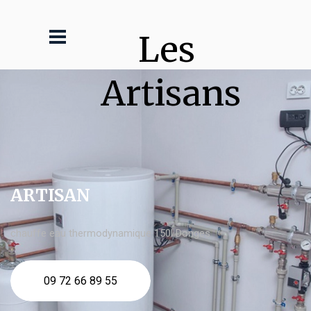
Les 
Artisans
ARTISAN
chauffe eau thermodynamique 150l Donges
09 72 66 89 55