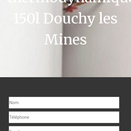
150l Douchy les
Mines