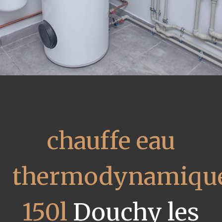
chauffe eau
thermodynamiqu
150l
Douchy les