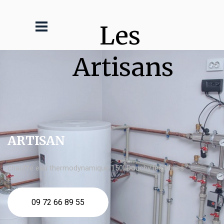
Les 
Artisans
ARTISAN
chauffe eau thermodynamique 150l Douchy les Mines
09 72 66 89 55