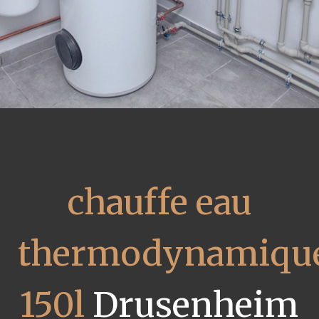
chauffe eau
thermodynamiqu
150l
Drusenheim