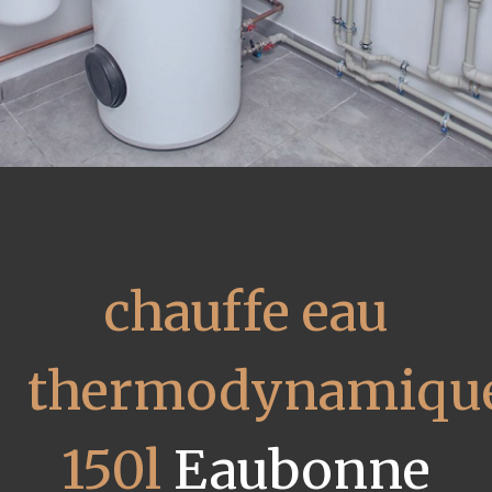
chauffe eau
thermodynamiqu
150l
Eaubonne