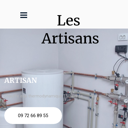
Les 
Artisans
ARTISAN
chauffe eau thermodynamique 150l Ernée
09 72 66 89 55