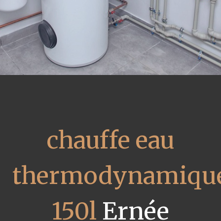
chauffe eau
thermodynamiqu
150l
Ernée