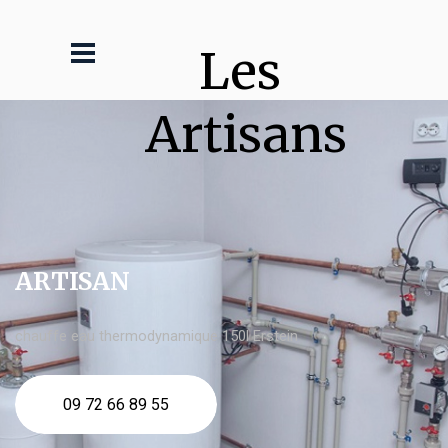
Les 
Artisans
ARTISAN
chauffe eau thermodynamique 150l Erstein
09 72 66 89 55