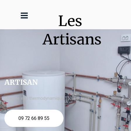
Les 
Artisans
ARTISAN
chauffe eau thermodynamique 150l Estaires
09 72 66 89 55