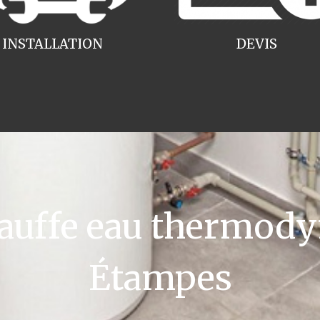
INSTALLATION
DEVIS
uffe eau thermody
Étampes