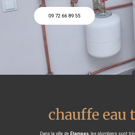
09 72 66 89 55
chauffe eau
Dans la ville de
Étampes
, les plombiers sont tr