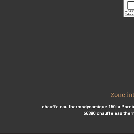
Zone in
chauffe eau thermodynamique 150l à Porni
66380
chauffe eau ther