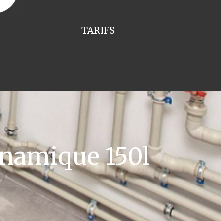
TARIFS
namique 150l