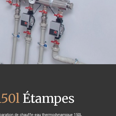
50l
Étampes
e réparation de chauffe-eau thermodynamique 150L