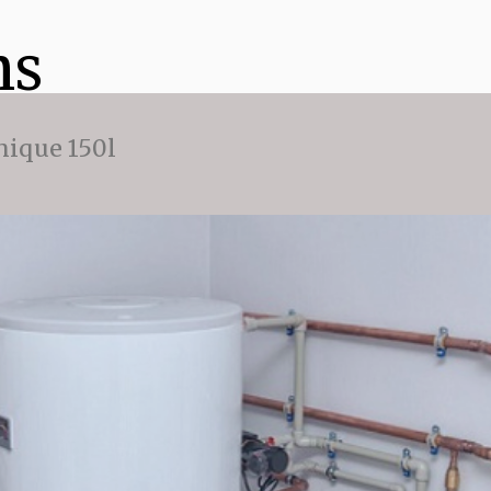
ns
ique 150l