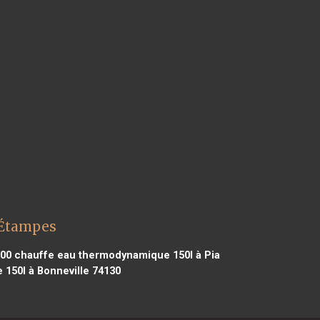
 Étampes
500
chauffe eau thermodynamique 150l à Pia
150l à Bonneville 74130