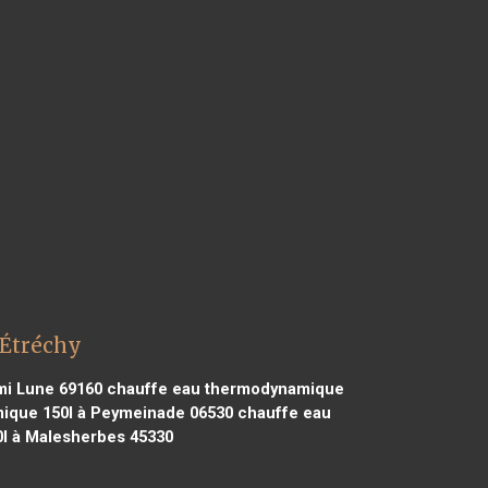
 Étréchy
mi Lune 69160
chauffe eau thermodynamique
ique 150l à Peymeinade 06530
chauffe eau
l à Malesherbes 45330