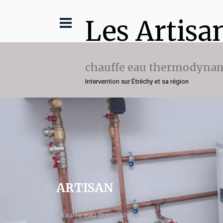
Les Artisa
chauffe eau thermodynam
Intervention sur Étréchy et sa région
ARTISAN
chauffe eau thermodynamique 150l Étréchy