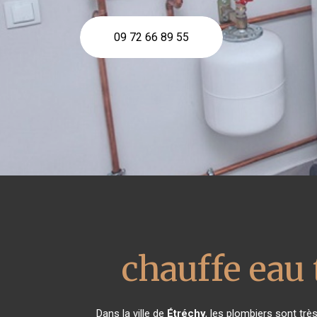
09 72 66 89 55
chauffe ea
Dans la ville de
Étréchy
, les plombiers sont tr