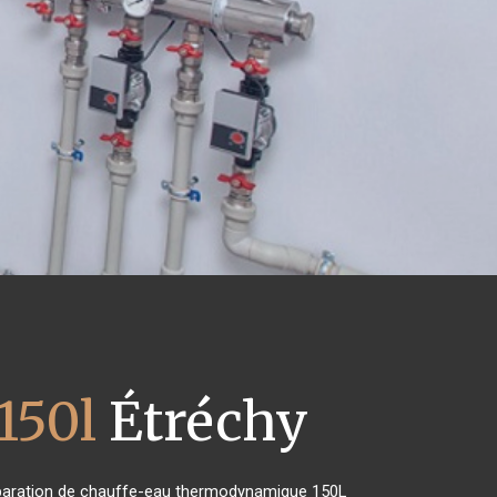
150l
Étréchy
 réparation de chauffe-eau thermodynamique 150L