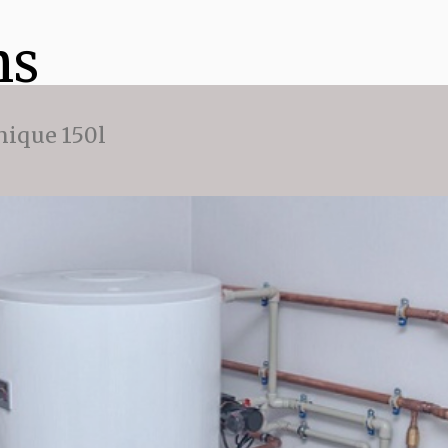
ns
ique 150l