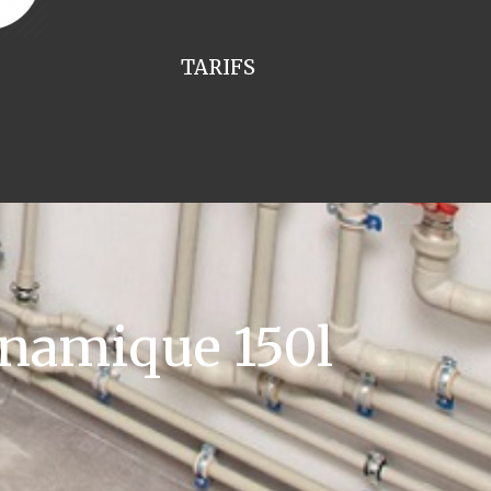
TARIFS
namique 150l