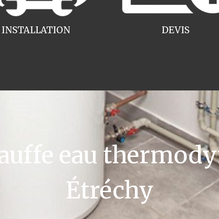
INSTALLATION
DEVIS
uffe eau thermody
Étréchy