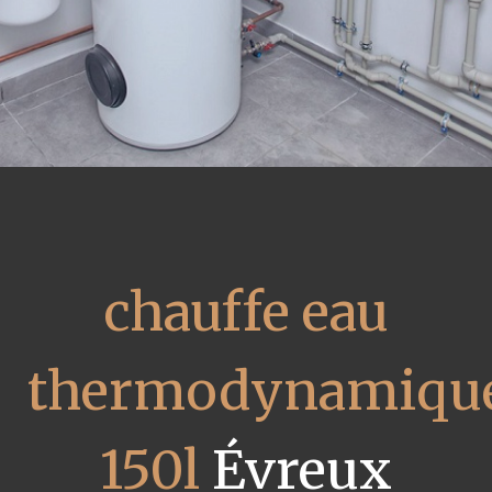
chauffe eau
thermodynamiqu
150l
Évreux