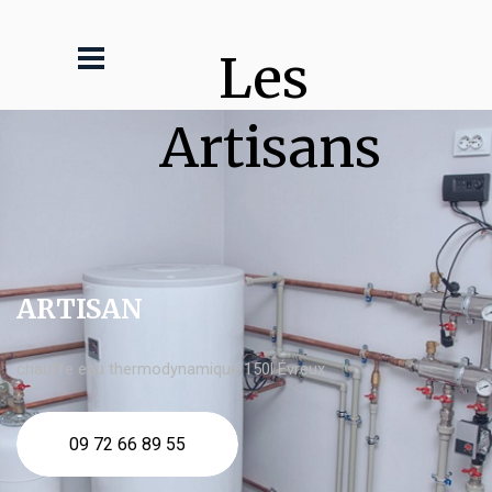
Les 
Artisans
ARTISAN
chauffe eau thermodynamique 150l Évreux
09 72 66 89 55