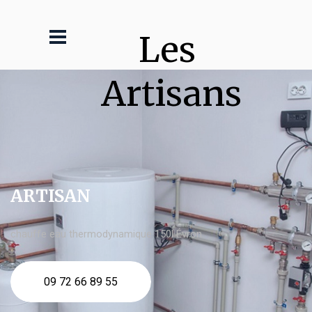
Les 
Artisans
ARTISAN
chauffe eau thermodynamique 150l Évron
09 72 66 89 55