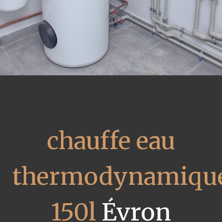
chauffe eau
thermodynamiqu
150l
Évron