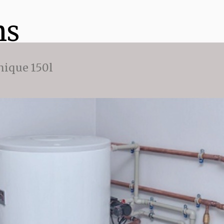
ns
ique 150l