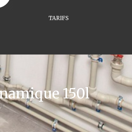
TARIFS
namique 150l