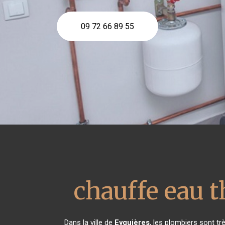
09 72 66 89 55
chauffe eau
Dans la ville de
Eyguières
, les plombiers sont t