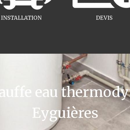
INSTALLATION
DEVIS
uffe eau thermody
Eyguières