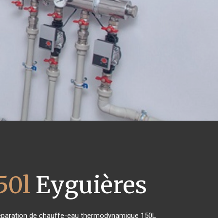
50l
Eyguières
de réparation de chauffe-eau thermodynamique 150L