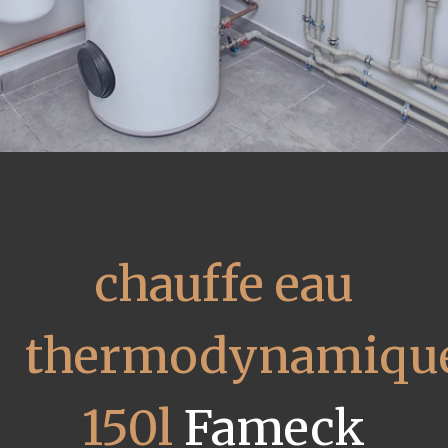
chauffe eau
thermodynamiqu
150l
Fameck