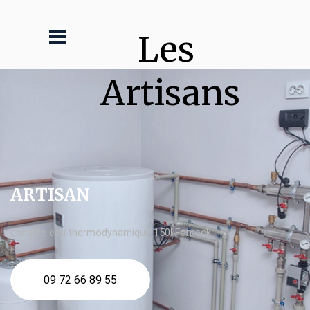
Les 
Artisans
ARTISAN
chauffe eau thermodynamique 150l Fameck
09 72 66 89 55