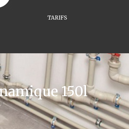
TARIFS
namique 150l