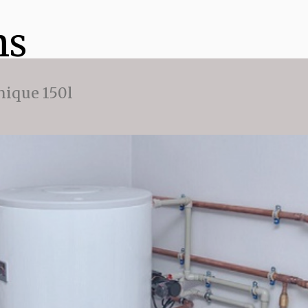
ns
ique 150l