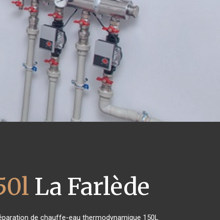
50l
La Farlède
de réparation de chauffe-eau thermodynamique 150L