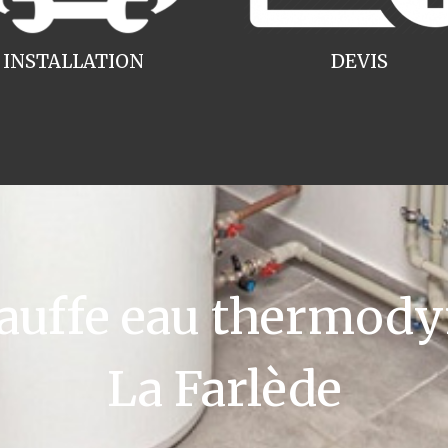
INSTALLATION
DEVIS
uffe eau thermody
La Farlède