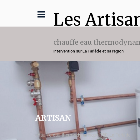
Les Artisa
chauffe eau thermodynam
Intervention sur La Farlède et sa région
ARTISAN
chauffe eau thermodynamique 150l La Farlède