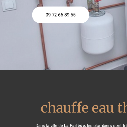
09 72 66 89 55
chauffe eau 
Dans la ville de
La Farlède
, les plombiers sont t