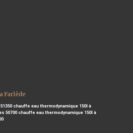
a Farlède
 51350
chauffe eau thermodynamique 150l à
es 50700
chauffe eau thermodynamique 150l à
00