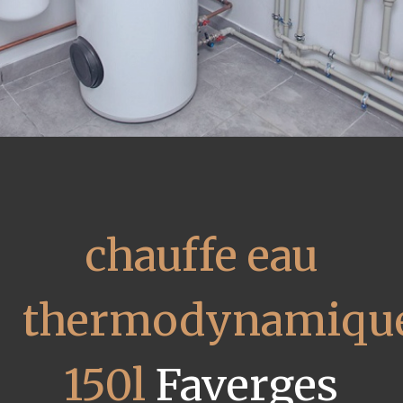
chauffe eau
thermodynamiqu
150l
Faverges