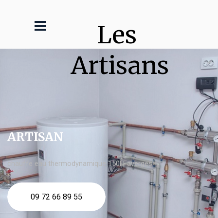
Les 
Artisans
ARTISAN
chauffe eau thermodynamique 150l Faverges
09 72 66 89 55