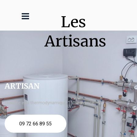
Les 
Artisans
ARTISAN
chauffe eau thermodynamique 150l Fayence
09 72 66 89 55