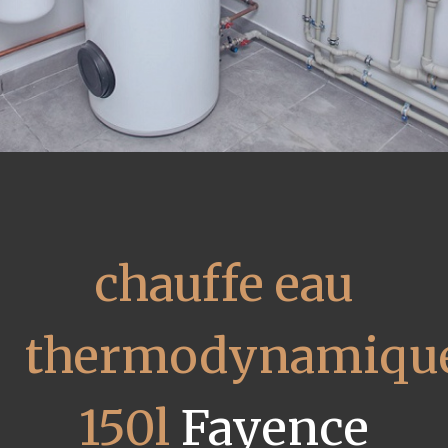
chauffe eau
thermodynamiqu
150l
Fayence