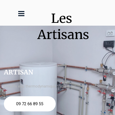
Les 
Artisans
ARTISAN
chauffe eau thermodynamique 150l Figeac
09 72 66 89 55