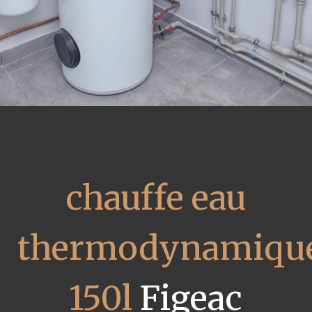
chauffe eau
thermodynamiqu
150l
Figeac