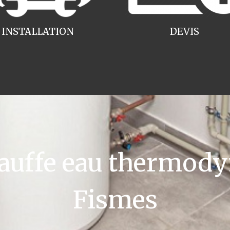
INSTALLATION
DEVIS
uffe eau thermody
Fismes