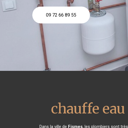
09 72 66 89 55
chauffe ea
Dans la ville de
Fismes
, les plombiers sont tr