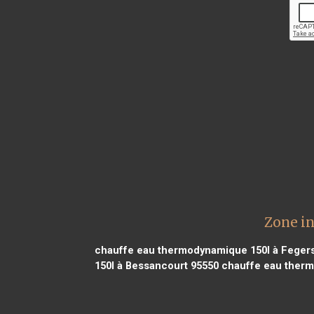
Zone i
chauffe eau thermodynamique 150l à Feger
150l à Bessancourt 95550
chauffe eau thermo