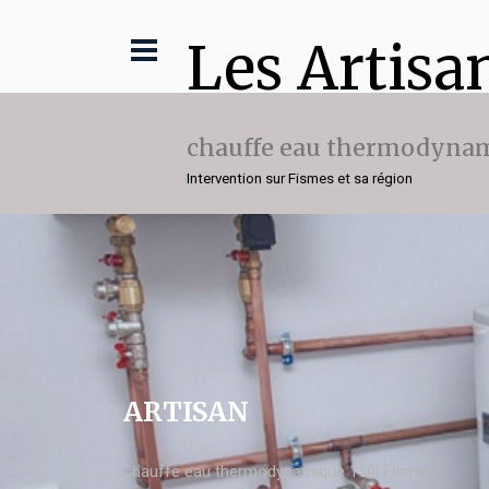
Les Artisa
chauffe eau thermodynam
Intervention sur Fismes et sa région
ARTISAN
chauffe eau thermodynamique 150l Fismes