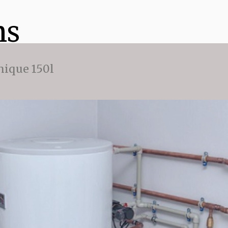
ns
ique 150l