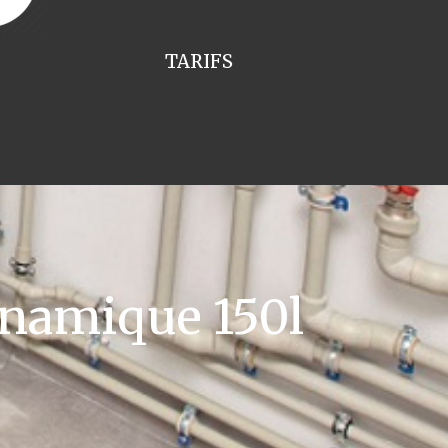
TARIFS
namique 150l