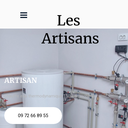
Les 
Artisans
ARTISAN
chauffe eau thermodynamique 150l La Flèche
09 72 66 89 55