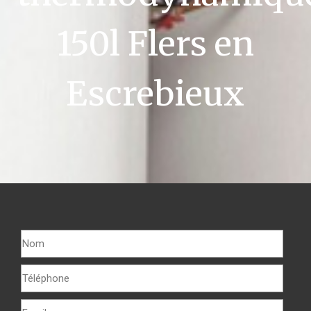
150l Flers en
Escrebieux