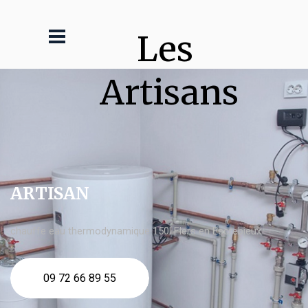
Les 
Artisans
ARTISAN
chauffe eau thermodynamique 150l Flers en Escrebieux
09 72 66 89 55