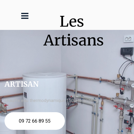
Les 
Artisans
ARTISAN
chauffe eau thermodynamique 150l Florange
09 72 66 89 55