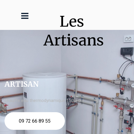
Les 
Artisans
ARTISAN
chauffe eau thermodynamique 150l Foix
09 72 66 89 55