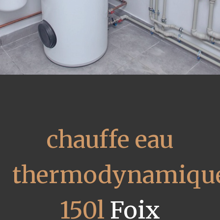
chauffe eau
thermodynamiqu
150l
Foix