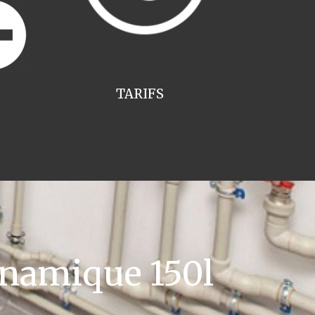
TARIFS
namique 150l