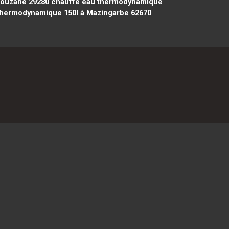
louzané 29280
chauffe eau thermodynamique
thermodynamique 150l à Mazingarbe 62670