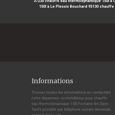
37230
chauffe eau thermodynamique 150l à Ch
150l à Le Plessis Bouchard 95130
chauffe 
Informations
Trouvez toutes les informations en contactant
notre dépanneur ou installateur pour chauffe
eau thermodynamique 150l Fontaine lès Dijon.
Tarifs possible par téléphone suivant demande,
conseil, devis, etc.