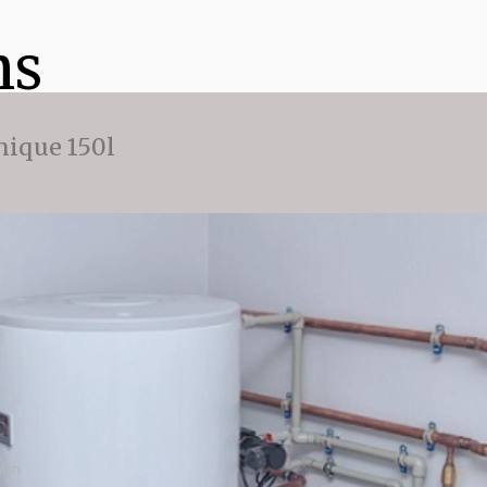
ns
ique 150l
jon