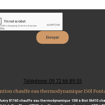
Téléphone: 09 72 66 89 55
ntion chauffe eau thermodynamique 150l Fonta
Juéry 81160
chauffe eau thermodynamique 150l à Biot 06410
cha