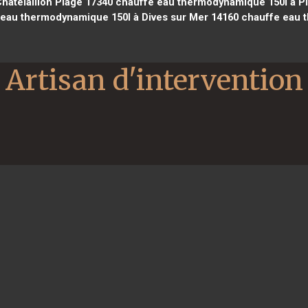
âtelaillon Plage 17340
chauffe eau thermodynamique 150l à P
eau thermodynamique 150l à Dives sur Mer 14160
chauffe eau 
Artisan d'intervention