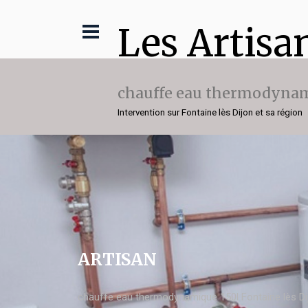
Les Artisa
chauffe eau thermodynam
Intervention sur Fontaine lès Dijon et sa région
ARTISAN
chauffe eau thermodynamique 150l Fontaine lès Di