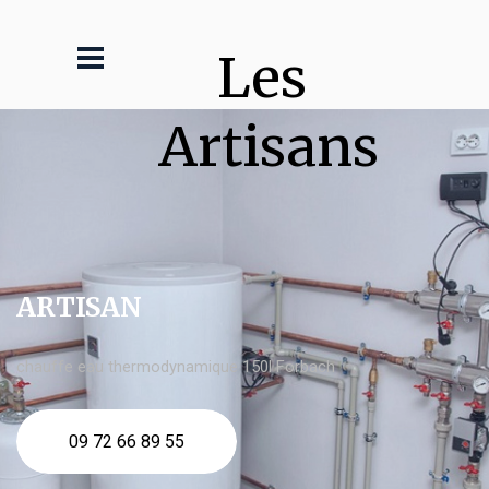
Les 
Artisans
ARTISAN
chauffe eau thermodynamique 150l Forbach
09 72 66 89 55