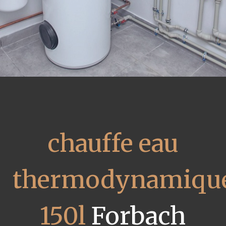
chauffe eau
thermodynamiqu
150l
Forbach