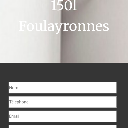
150l
Foulayronnes