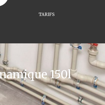
TARIFS
namique 150l