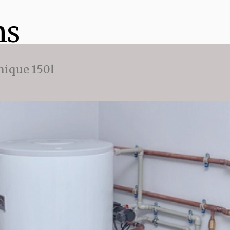
ns
ique 150l