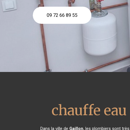
09 72 66 89 55
chauffe ea
Dans la ville de
Gaillon
, les plombiers sont trè