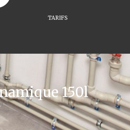
TARIFS
namique 150l