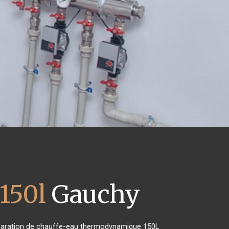
150l
Gauchy
 réparation de chauffe-eau thermodynamique 150L