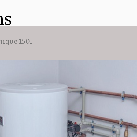
ns
ique 150l