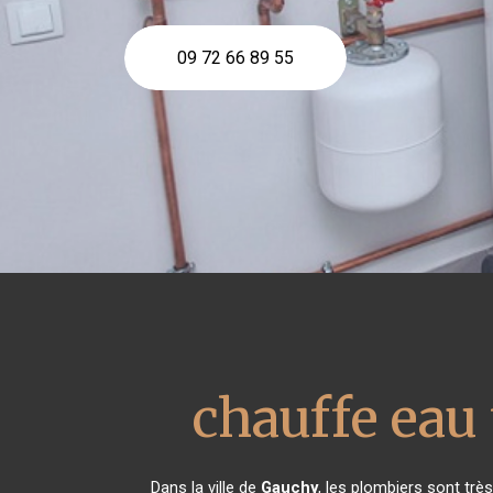
09 72 66 89 55
chauffe ea
Dans la ville de
Gauchy
, les plombiers sont tr