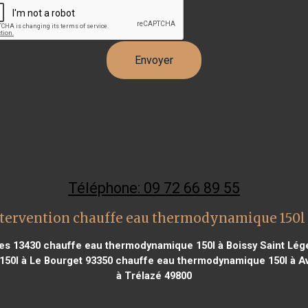
Téléphone: 09 72 66 89 55
tervention chauffe eau thermodynamique 150
es 13430
chauffe eau thermodynamique 150l à Boissy Saint Lég
50l à Le Bourget 93350
chauffe eau thermodynamique 150l à Av
à Trélazé 49800