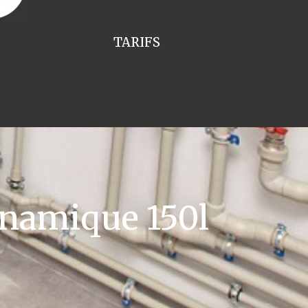
TARIFS
namique 150l