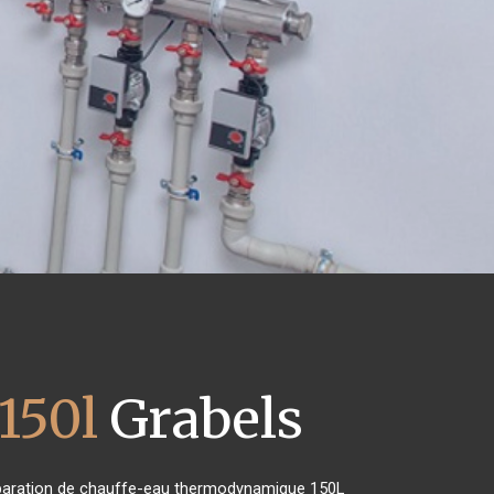
150l
Grabels
 réparation de chauffe-eau thermodynamique 150L