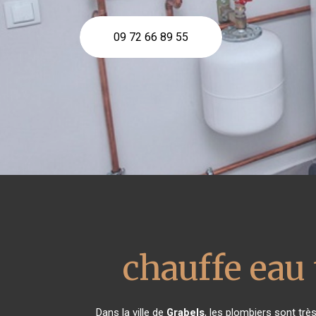
09 72 66 89 55
chauffe ea
Dans la ville de
Grabels
, les plombiers sont tr