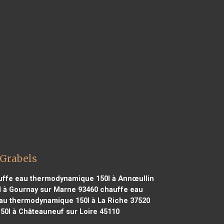
 Grabels
ffe eau thermodynamique 150l à Annœullin
 à Gournay sur Marne 93460
chauffe eau
au thermodynamique 150l à La Riche 37520
0l à Châteauneuf sur Loire 45110