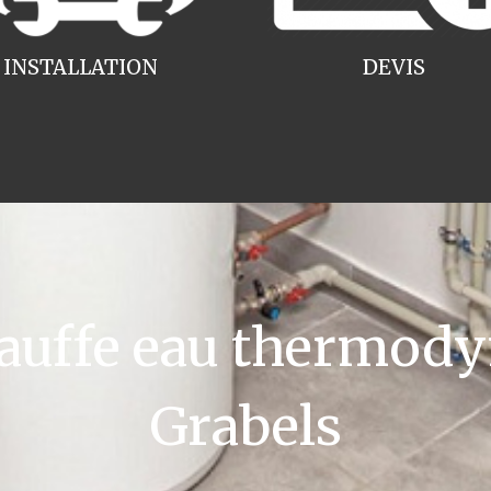
INSTALLATION
DEVIS
uffe eau thermody
Grabels