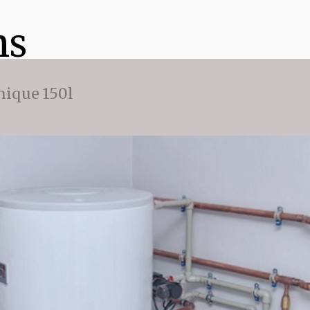
ns
ique 150l