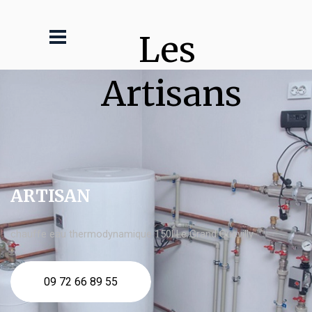
Les 
Artisans
ARTISAN
chauffe eau thermodynamique 150l Le Grand Quevilly
09 72 66 89 55