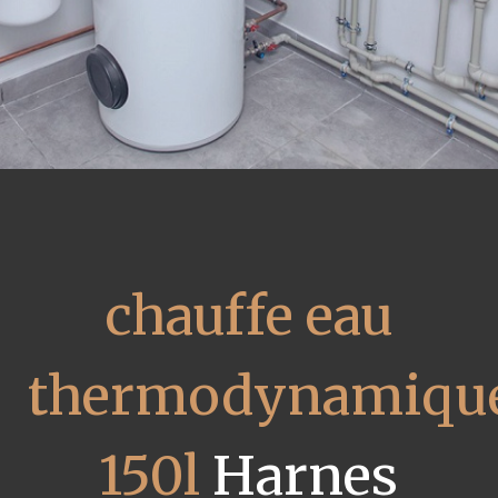
chauffe eau
thermodynamiqu
150l
Harnes