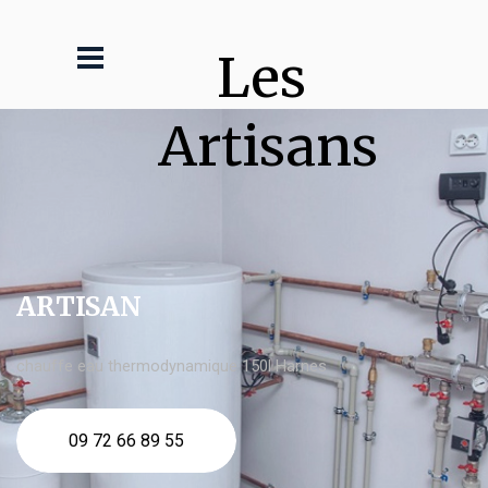
Les 
Artisans
ARTISAN
chauffe eau thermodynamique 150l Harnes
09 72 66 89 55