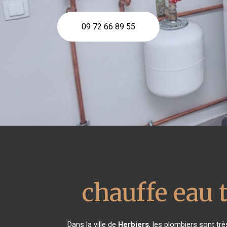
09 72 66 89 55
chauffe eau
Dans la ville de
Herbiers
, les plombiers sont tr