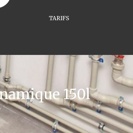
TARIFS
namique 150l