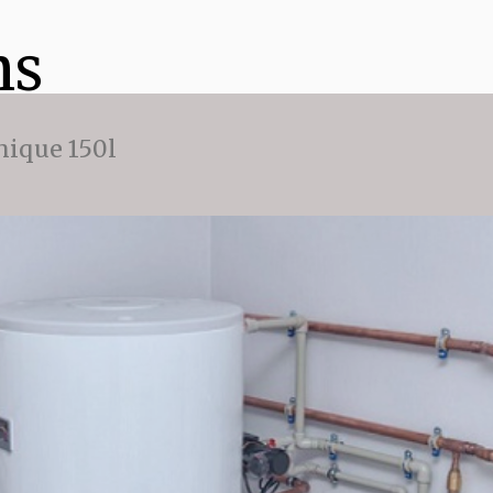
ns
ique 150l