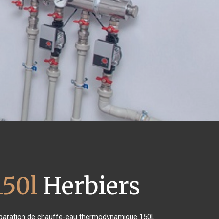
150l
Herbiers
e réparation de chauffe-eau thermodynamique 150L