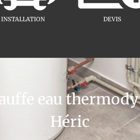
INSTALLATION
DEVIS
uffe eau thermody
Héric