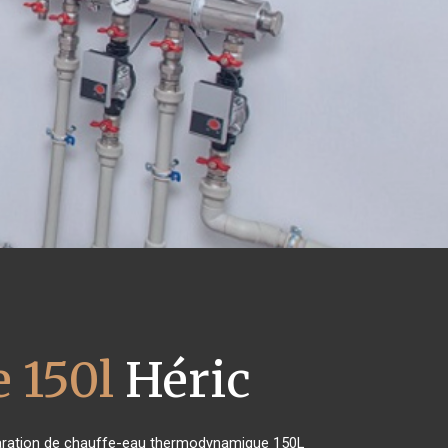
 150l
Héric
réparation de chauffe-eau thermodynamique 150L