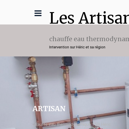
Les Artisa
chauffe eau thermodynam
Intervention sur Héric et sa région
ARTISAN
chauffe eau thermodynamique 150l Héric