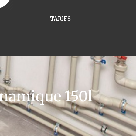
TARIFS
namique 150l