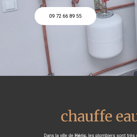
09 72 66 89 55
chauffe e
Dans la ville de
Héric
, les plombiers sont trè