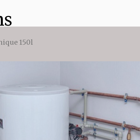
ns
ique 150l