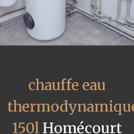
chauffe eau
thermodynamiqu
150l
Homécourt