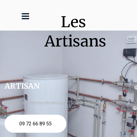
Les 
Artisans
ARTISAN
chauffe eau thermodynamique 150l Homécourt
09 72 66 89 55