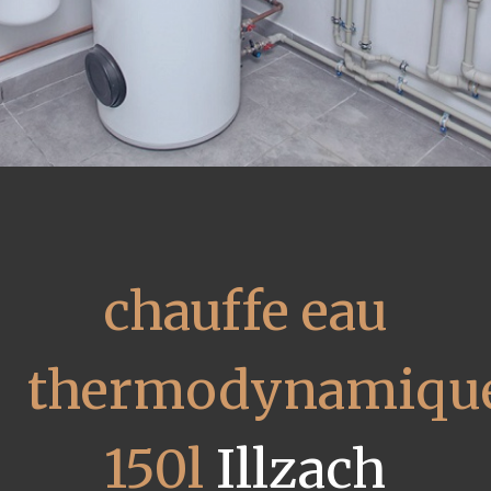
chauffe eau
thermodynamiqu
150l
Illzach