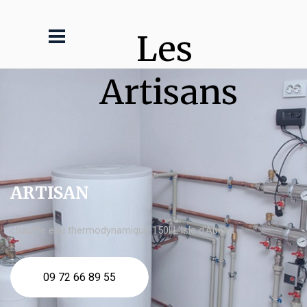
Les 
Artisans
ARTISAN
chauffe eau thermodynamique 150l L'Isle d'Abeau
09 72 66 89 55