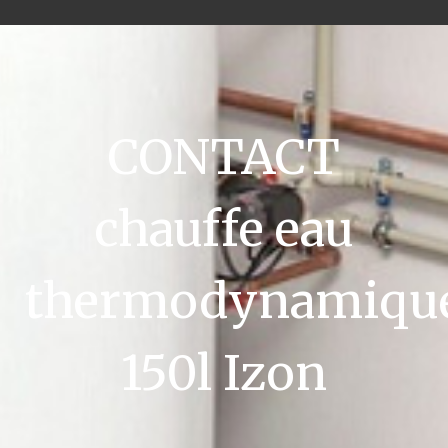
CONTACT
chauffe eau
thermodynamiqu
150l Izon