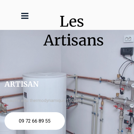
Les 
Artisans
ARTISAN
chauffe eau thermodynamique 150l Izon
09 72 66 89 55