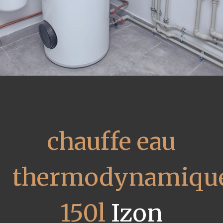
chauffe eau
thermodynamiqu
150l
Izon