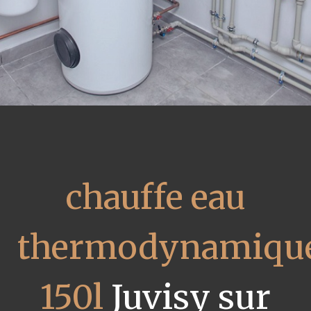
chauffe eau
thermodynamiqu
150l
Juvisy sur