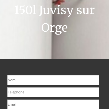
150l Juvisy sur
Orge